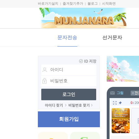
바로가기설치
즐겨찾기추가
블로그
시작화면
|
|
|
문자전송
선거문자
그림
/
회원가입