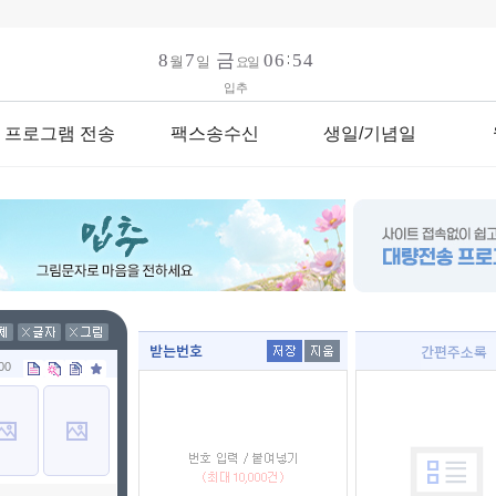
입추
프로그램 전송
팩스송수신
생일/기념일