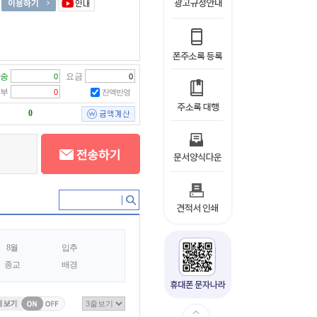
송
요금
부
잔액반영
0
8월
입추
종교
배경