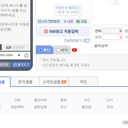
전체
전
중복
거
결제금액 :
문장정리
즉시
예약
▼
안부
좋은하루
행복
건강
선거
정
생일/축하
결혼/답례
부고
좋은글
초대