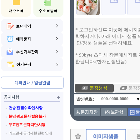
문장생성
문장정리
즉
발신번호 :
▼
토요일
안부
좋은하루
사랑/우정
생일/축하
결혼/답례
전송 전 필수 확인 사항
분양 광고 문자 발송 불가
무효번호 문자 차단 시행
카드결제 금액제한 관련 안내